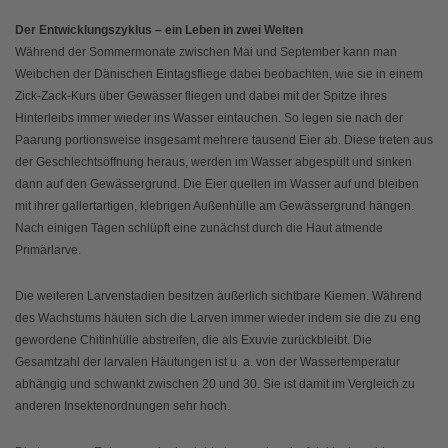
Der Entwicklungszyklus – ein Leben in zwei Welten
Während der Sommermonate zwischen Mai und September kann man
Weibchen der Dänischen Eintagsfliege dabei beobachten, wie sie in einem
Zick-Zack-Kurs über Gewässer fliegen und dabei mit der Spitze ihres
Hinterleibs immer wieder ins Wasser eintauchen. So legen sie nach der
Paarung portionsweise insgesamt mehrere tausend Eier ab. Diese treten aus
der Geschlechtsöffnung heraus, werden im Wasser abgespült und sinken
dann auf den Gewässergrund. Die Eier quellen im Wasser auf und bleiben
mit ihrer gallertartigen, klebrigen Außenhülle am Gewässergrund hängen.
Nach einigen Tagen schlüpft eine zunächst durch die Haut atmende
Primärlarve.
Die weiteren Larvenstadien besitzen äußerlich sichtbare Kiemen. Während
des Wachstums häuten sich die Larven immer wieder indem sie die zu eng
gewordene Chitinhülle abstreifen, die als Exuvie zurückbleibt. Die
Gesamtzahl der larvalen Häutungen ist u. a. von der Wassertemperatur
abhängig und schwankt zwischen 20 und 30. Sie ist damit im Vergleich zu
anderen Insektenordnungen sehr hoch.