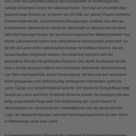
Die Larve von Ephemera danica lebt eingegraben im feinkiesigen bis
sandig-schlickigen Grund der Gewässersohle. Dort legt sie unvollständige
bogenförmige Röhren an, in denen sie mit Hilfe von sieben Paaren seitlicher
Kiemen rhythmische, synchronisierte Bewegungen ausführt. Aus dem so
entstehenden Wasserstrom nimmt sie Sauerstoff zur Atmung auf und filtert
aktiv ihre Nahrung heraus, die aus feinem organischen Material besteht. Aus
dieser Lebensweise haben sich verschiedene Anpassungen entwickelt. So
besitzt die Larve einen zylindrischen Körper mit kräftigen Beinen, die als
Grabschaufeln eingesetzt werden. Am Hinterleib befinden sich tief
gespaltene Kiemen mit gefransten Rändern. Die starke Kopfkapsel besitzt
eine u-förmig ausgeschnittene und schildartig verbreiterte Verschmelzung
von Stirn und Kopfschild, einen Frontoclypeus. Mit ihm und den schlanken,
leicht gebogenen und stoßzahnartig verlängerten Oberkiefern gräbt die
Larve Gänge und schiebt Material beiseite. Die Dänische Eintagsfliege trägt
bereits als Larve auf ihrem Hinterleib ähnliche dunkle Zeichnungen wie das
fertig ausgebildete Fluginsekt. Die Entwicklung der Larven dauert in
Abhängigkeit von verschiedenen Umweltfaktoren wie der geografischen
Lage, der Wassertemperatur und dem Nahrungsangebot ein bis drei Jahre,
in Mitteleuropa meist zwei Jahre.
In Gewässerbereichen mit langfristig optimalen Entwicklungsbedingungen