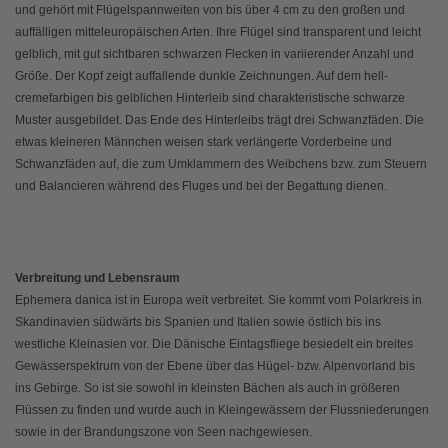
und gehört mit Flügelspannweiten von bis über 4 cm zu den großen und
auffälligen mitteleuropäischen Arten. Ihre Flügel sind transparent und leicht
gelblich, mit gut sichtbaren schwarzen Flecken in variierender Anzahl und
Größe. Der Kopf zeigt auffallende dunkle Zeichnungen. Auf dem hell-
cremefarbigen bis gelblichen Hinterleib sind charakteristische schwarze
Muster ausgebildet. Das Ende des Hinterleibs trägt drei Schwanzfäden. Die
etwas kleineren Männchen weisen stark verlängerte Vorderbeine und
Schwanzfäden auf, die zum Umklammern des Weibchens bzw. zum Steuern
und Balancieren während des Fluges und bei der Begattung dienen.
Verbreitung und Lebensraum
Ephemera danica ist in Europa weit verbreitet. Sie kommt vom Polarkreis in
Skandinavien südwärts bis Spanien und Italien sowie östlich bis ins
westliche Kleinasien vor. Die Dänische Eintagsfliege besiedelt ein breites
Gewässerspektrum von der Ebene über das Hügel- bzw. Alpenvorland bis
ins Gebirge. So ist sie sowohl in kleinsten Bächen als auch in größeren
Flüssen zu finden und wurde auch in Kleingewässern der Flussniederungen
sowie in der Brandungszone von Seen nachgewiesen.