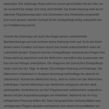
erkennbar. Die Subimago fliegt sofort zu einem geschützten Ort am Ufer, wo
sie zunächst für einige Zeit ruhig sitzenbleibt. Die finale Häutung wird durch
zitternde Flügelbewegungen und Schwenken des Hinterleibs eingeleitet.
Erst nach diesem zweiten Schlupf ist die Eintagsfliege fertig entwickelt und
zur Fortpflanzung bereit.
Sowohl die Subimago als auch die Imago weisen verkümmerte
Mundwerkzeuge auf und nehmen keine Nahrung mehr auf. Auch der Darm
ändert seine Funktion und kann durch das Insekt unterschiedlich stark mit
Luft befüllt werden. Dadurch können Eintagsfliegen während des Fluges ihre
Körperstellung regulieren und die Weibchen vermutlich das Auspressen der
Eier bei der Ablage unterstützen. Die Imagines der Dänischen Eintagsfliege
leben zwei bis vier Tage. In dieser Zeit erfolgen Paarung und Eiablage. Die
Männchen schwärmen in Gruppen bevorzugt nachmittags bis abends im
Uferbereich. Kommt ein Weibchen hinzu, wird es sofort von den Männchen
unterflogen. Hat ein Männchen das Weibchen erfolgreich mit den stark
verlängerten Vorderbeinen an den Flügelwurzeln umklammert, umgreift es
dieses mit den Kopulationszangen am Hinterleib. Während der im Flug
erfolgenden Paarung driften die Tiere mit gespreizten Schwanzfäden und
schlagenden Flügeln abwärts und trennen sich meist erst unmittelbar vor