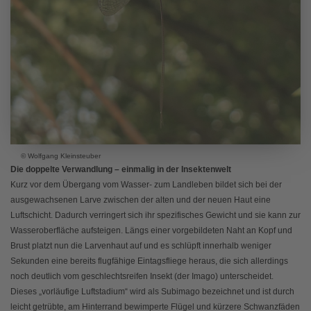
© Wolfgang Kleinsteuber
Die doppelte Verwandlung – einmalig in der Insektenwelt
Kurz vor dem Übergang vom Wasser- zum Landleben bildet sich bei der
ausgewachsenen Larve zwischen der alten und der neuen Haut eine
Luftschicht. Dadurch verringert sich ihr spezifisches Gewicht und sie kann zur
Wasseroberfläche aufsteigen. Längs einer vorgebildeten Naht an Kopf und
Brust platzt nun die Larvenhaut auf und es schlüpft innerhalb weniger
Sekunden eine bereits flugfähige Eintagsfliege heraus, die sich allerdings
noch deutlich vom geschlechtsreifen Insekt (der Imago) unterscheidet.
Dieses „vorläufige Luftstadium“ wird als Subimago bezeichnet und ist durch
leicht getrübte, am Hinterrand bewimperte Flügel und kürzere Schwanzfäden