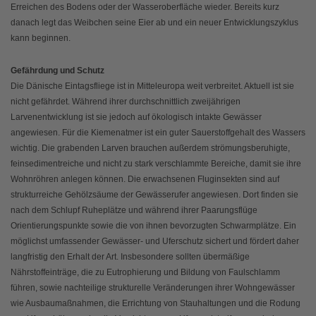
Erreichen des Bodens oder der Wasseroberfläche wieder. Bereits kurz
danach legt das Weibchen seine Eier ab und ein neuer Entwicklungszyklus
kann beginnen.
Gefährdung und Schutz
Die Dänische Eintagsfliege ist in Mitteleuropa weit verbreitet. Aktuell ist sie
nicht gefährdet. Während ihrer durchschnittlich zweijährigen
Larvenentwicklung ist sie jedoch auf ökologisch intakte Gewässer
angewiesen. Für die Kiemenatmer ist ein guter Sauerstoffgehalt des Wassers
wichtig. Die grabenden Larven brauchen außerdem strömungsberuhigte,
feinsedimentreiche und nicht zu stark verschlammte Bereiche, damit sie ihre
Wohnröhren anlegen können. Die erwachsenen Fluginsekten sind auf
strukturreiche Gehölzsäume der Gewässerufer angewiesen. Dort finden sie
nach dem Schlupf Ruheplätze und während ihrer Paarungsflüge
Orientierungspunkte sowie die von ihnen bevorzugten Schwarmplätze. Ein
möglichst umfassender Gewässer- und Uferschutz sichert und fördert daher
langfristig den Erhalt der Art. Insbesondere sollten übermäßige
Nährstoffeinträge, die zu Eutrophierung und Bildung von Faulschlamm
führen, sowie nachteilige strukturelle Veränderungen ihrer Wohngewässer
wie Ausbaumaßnahmen, die Errichtung von Stauhaltungen und die Rodung