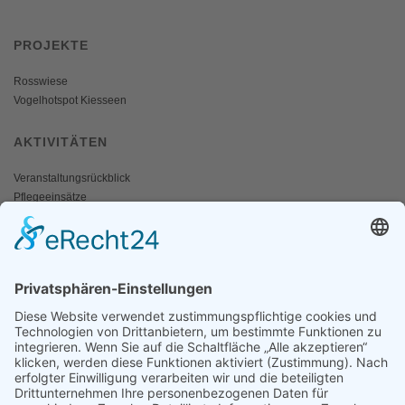
PROJEKTE
Rosswiese
Vogelhotspot Kiesseen
AKTIVITÄTEN
Veranstaltungsrückblick
Pflegeeinsätze
AKTIV WERDEN
Freiwillige gesucht
Mitgliedschaft
Spenden
SERVICE
Shop