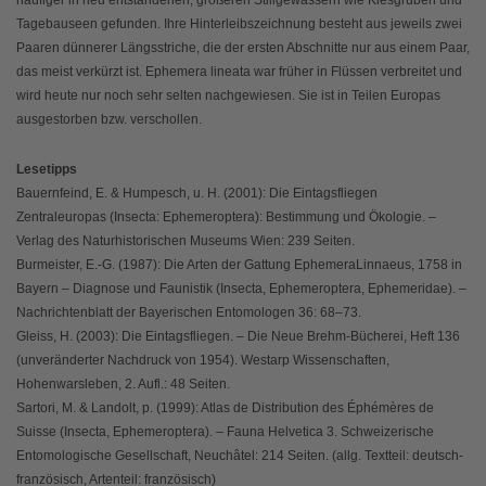
Tagebauseen gefunden. Ihre Hinterleibszeichnung besteht aus jeweils zwei
Paaren dünnerer Längsstriche, die der ersten Abschnitte nur aus einem Paar,
das meist verkürzt ist. Ephemera lineata war früher in Flüssen verbreitet und
wird heute nur noch sehr selten nachgewiesen. Sie ist in Teilen Europas
ausgestorben bzw. verschollen.
Lesetipps
Bauernfeind, E. & Humpesch, u. H. (2001): Die Eintagsfliegen
Zentraleuropas (Insecta: Ephemeroptera): Bestimmung und Ökologie. –
Verlag des Naturhistorischen Museums Wien: 239 Seiten.
Burmeister, E.-G. (1987): Die Arten der Gattung EphemeraLinnaeus, 1758 in
Bayern – Diagnose und Faunistik (Insecta, Ephemeroptera, Ephemeridae). –
Nachrichtenblatt der Bayerischen Entomologen 36: 68–73.
Gleiss, H. (2003): Die Eintagsfliegen. – Die Neue Brehm-Bücherei, Heft 136
(unveränderter Nachdruck von 1954). Westarp Wissenschaften,
Hohenwarsleben, 2. Aufl.: 48 Seiten.
Sartori, M. & Landolt, p. (1999): Atlas de Distribution des Éphémères de
Suisse (Insecta, Ephemeroptera). – Fauna Helvetica 3. Schweizerische
Entomologische Gesellschaft, Neuchâtel: 214 Seiten. (allg. Textteil: deutsch-
französisch, Artenteil: französisch)