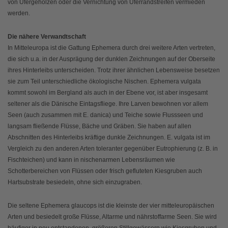
von Ufergehölzen oder die Vernichtung von Uferrandstreifen vermieden
werden.
Die nähere Verwandtschaft
In Mitteleuropa ist die Gattung Ephemera durch drei weitere Arten vertreten,
die sich u.a. in der Ausprägung der dunklen Zeichnungen auf der Oberseite
ihres Hinterleibs unterscheiden. Trotz ihrer ähnlichen Lebensweise besetzen
sie zum Teil unterschiedliche ökologische Nischen. Ephemera vulgata
kommt sowohl im Bergland als auch in der Ebene vor, ist aber insgesamt
seltener als die Dänische Eintagsfliege. Ihre Larven bewohnen vor allem
Seen (auch zusammen mit E. danica) und Teiche sowie Flussseen und
langsam fließende Flüsse, Bäche und Gräben. Sie haben auf allen
Abschnitten des Hinterleibs kräftige dunkle Zeichnungen. E. vulgata ist im
Vergleich zu den anderen Arten toleranter gegenüber Eutrophierung (z. B. in
Fischteichen) und kann in nischenarmen Lebensräumen wie
Schotterbereichen von Flüssen oder frisch gefluteten Kiesgruben auch
Hartsubstrate besiedeln, ohne sich einzugraben.
Die seltene Ephemera glaucops ist die kleinste der vier mitteleuropäischen
Arten und besiedelt große Flüsse, Altarme und nährstoffarme Seen. Sie wird
häufiger in neu entstandenen, größeren Stillgewässern wie Kiesgruben und