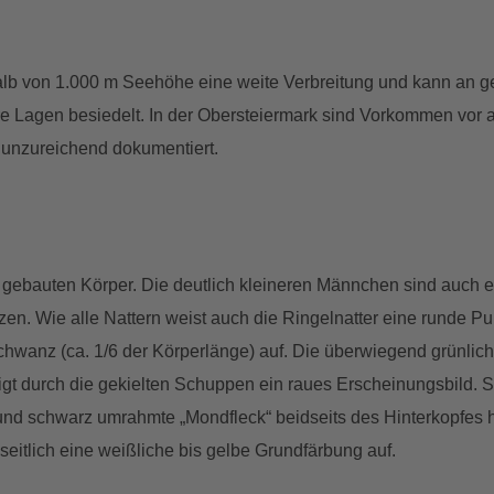
erhalb von 1.000 m Seehöhe eine weite Verbreitung und kann an
e Lagen besiedelt. In der Obersteiermark sind Vorkommen vor a
 unzureichend dokumentiert.
 gebauten Körper. Die deutlich kleineren Männchen sind auch er
zen. Wie alle Nattern weist auch die Ringelnatter eine runde 
chwanz (ca. 1/6 der Körperlänge) auf. Die überwiegend grünlich
t durch die gekielten Schuppen ein raues Erscheinungsbild. Si
e und schwarz umrahmte „Mondfleck“ beidseits des Hinterkopfes
eitlich eine weißliche bis gelbe Grundfärbung auf.