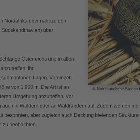
von Nordafrika über nahezu den
s Südskandinavien) über
 Schlange Österreichs und in allen
nzutreffen. Ihr
zu submontanen Lagen. Vereinzelt
öhe von 1.900 m. Die Art ist an
© Naturkundliche Station 
deren Umgebung anzutreffen. Vor
g auch in Wäldern oder an Waldrändern auf. Zudem werden mens
t besonnten, aber zugleich auch Deckung bietenden Strukturen
n zu beobachten.