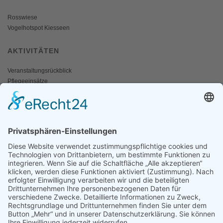
Rosswiese
Vogelhotspot Kiesseen
AKTIVITÄTEN
Veranstaltungsrückblick
Pflegeeinsätze
AKTIV WERDEN
Freiwillige gesucht
Mitgliedschaft
Spenden
SERVICE
Shop
Naturschutzbrief
News
Presse