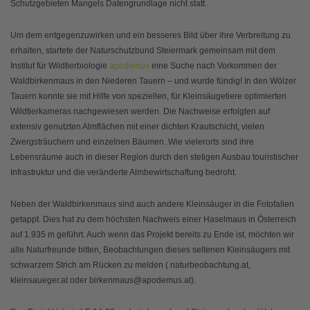
Schutzgebieten Mangels Datengrundlage nicht statt.
Um dem entgegenzuwirken und ein besseres Bild über ihre Verbreitung zu
erhalten, startete der Naturschutzbund Steiermark gemeinsam mit dem
Institut für Wildtierbiologie
apodemus
eine Suche nach Vorkommen der
Waldbirkenmaus in den Niederen Tauern – und wurde fündig! In den Wölzer
Tauern konnte sie mit Hilfe von speziellen, für Kleinsäugetiere optimierten
Wildtierkameras nachgewiesen werden. Die Nachweise erfolgten auf
extensiv genutzten Almflächen mit einer dichten Krautschicht, vielen
Zwergsträuchern und einzelnen Bäumen. Wie vielerorts sind ihre
Lebensräume auch in dieser Region durch den stetigen Ausbau touristischer
Infrastruktur und die veränderte Almbewirtschaftung bedroht.
Neben der Waldbirkenmaus sind auch andere Kleinsäuger in die Fotofallen
getappt. Dies hat zu dem höchsten Nachweis einer Haselmaus in Österreich
auf 1.935 m geführt. Auch wenn das Projekt bereits zu Ende ist, möchten wir
alle Naturfreunde bitten, Beobachtungen dieses seltenen Kleinsäugers mit
schwarzem Strich am Rücken zu melden ( naturbeobachtung.at,
kleinsaueger.at oder birkenmaus@apodemus.at).