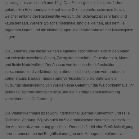
sie wiegt nur zwischen 5 und 10 g. Das Fell ist gelblich bis ockerfarben
gefärbt. Ein Erkennungsmerkmal ist der 2-3 mm breite, schwarze Strich,
welcher entlang der Rückenmitte verläuft. Der Schwanz ist sehr lang und
kaum behaart. Weitere typische Merkmale sind die kleinen, aus dem Fell
ragenden Ohren und die kleinen Augen, die relativ nahe an der Nasenspitze
liegen.
Die Lebensräume dieser keinen Nagetiere beschränken sich in den Alpen
auf extensiv beweidete Almen, Zwergstrauchheiden, Feuchtwiesen, Moore
und lichte Nadelwälder. Der Ausbau von touristischer Infrastruktur
zerschneidet und verkleinert, den ohnehin schon kleinen vorhandenen
Lebensraum. Darüber hinaus sind Verbuschung gleichfalls wie die
Nutzungsintensivierung von Weiden eine Gefahr für die Waldbirkenmaus. Ihr
geringes Reproduktionspotenzial und die niedrige Lebenserwartung
verschärfen die Gefährdung.
Die Waldbirkenmaus ist sowohl international (Berner Konvention und FFH-
Richtlinie, Anhang IV), als auch im Steiermärkischen Naturschutzgesetz in
der Artenschutzverordnung geschützt. Dennoch findet eine Berücksichtigung
ihrer Lebensräume bei Eingriffsplanungen und Managementplänen von