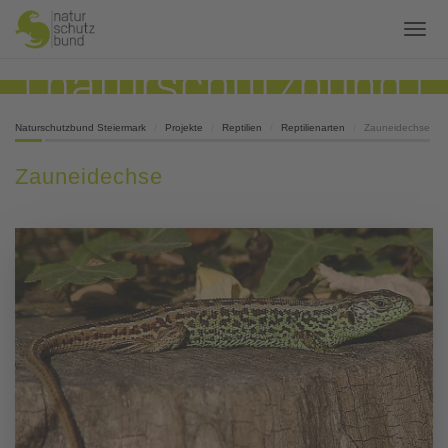
Naturschutzbund Steiermark
Projekte
Reptilien
Reptilienarten
Zauneidechse
Zauneidechse