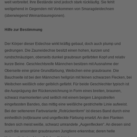
weit verbreitet. Ihre Bestände sind jedoch stark rückläufig. Sie fehlt
weitgehend in Gegenden mit Vorkommen von Smaragdeidechsen
(überwiegend Weinanbauregionen).
Hilfe zur Bestimmung
Der Körper dieser Eidechse wirkt kräftig gebaut, doch auch plump und
gedrungen. Die Zauneidechse besitzt einen hohen, kurzen und
rundschnäuzigen, oberseits dunkel graubraun gefärbten Kopf und relativ
kurze Beine. Geschlechtsreife Männchen besitzen mit Ausnahme der
Oberseite eine grüne Grundfärbung, Weibchen eine graubraune. Die
Bauchseite ist bei den Männchen hellgrün mit feinen schwarzen Flecken, bei
Weibchen weißlich oder gelblich gefärbt. Für beide Geschlechter typisch ist
die Ausprägung der Rückenzeichnung in Form eines breiten, braunen,
schwarz marmorierten und seitlich mit einem beigen Längsstreifen
eingefassten Bandes, das mittig eine weißliche gestrichelte Linie aufweist.
Bei der selteneren Farbvariante „Rotrückenform“ ist dieses Band durch eine
einheitlich (rot)braune und ungefleckte Färbung ersetzt. An den Flanken
finden sich meist weiße, schwarz umrandete „Augenflecken“. An diesen sind
auch die ansonsten graubraunen Jungtiere erkennbar, deren helle