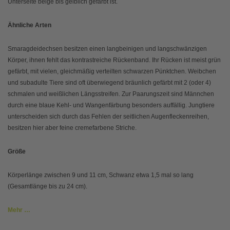
Unterseite beige bis gelblich gefärbt ist.
Ähnliche Arten
Smaragdeidechsen besitzen einen langbeinigen und langschwänzigen
Körper, ihnen fehlt das kontrastreiche Rückenband. Ihr Rücken ist meist grün
gefärbt, mit vielen, gleichmäßig verteilten schwarzen Pünktchen. Weibchen
und subadulte Tiere sind oft überwiegend bräunlich gefärbt mit 2 (oder 4)
schmalen und weißlichen Längsstreifen. Zur Paarungszeit sind Männchen
durch eine blaue Kehl- und Wangenfärbung besonders auffällig. Jungtiere
unterscheiden sich durch das Fehlen der seitlichen Augenfleckenreihen,
besitzen hier aber feine cremefarbene Striche.
Größe
Körperlänge zwischen 9 und 11 cm, Schwanz etwa 1,5 mal so lang
(Gesamtlänge bis zu 24 cm).
Mehr …