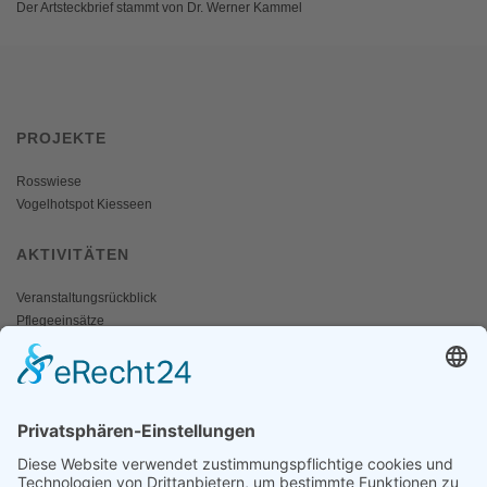
Der Artsteckbrief stammt von Dr. Werner Kammel
PROJEKTE
Rosswiese
Vogelhotspot Kiesseen
AKTIVITÄTEN
Veranstaltungsrückblick
Pflegeeinsätze
AKTIV WERDEN
Freiwillige gesucht
Mitgliedschaft
Spenden