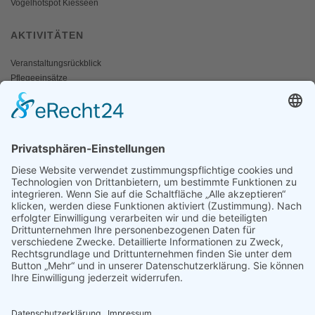
Vogelhotspot Kiesseen
AKTIVITÄTEN
Veranstaltungsrückblick
Pflegeeinsätze
AKTIV WERDEN
Freiwillige gesucht
Mitgliedschaft
Spenden
SERVICE
Shop
Naturschutzbrief
News
Presse
ÜBER UNS