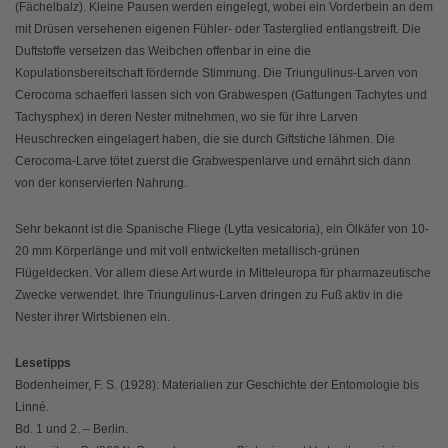
(Fächelbalz). Kleine Pausen werden eingelegt, wobei ein Vorderbein an dem
mit Drüsen versehenen eigenen Fühler- oder Tasterglied entlangstreift. Die
Duftstoffe versetzen das Weibchen offenbar in eine die
Kopulationsbereitschaft fördernde Stimmung. Die Triungulinus-Larven von
Cerocoma schaefferi lassen sich von Grabwespen (Gattungen Tachytes und
Tachysphex) in deren Nester mitnehmen, wo sie für ihre Larven
Heuschrecken eingelagert haben, die sie durch Giftstiche lähmen. Die
Cerocoma-Larve tötet zuerst die Grabwespenlarve und ernährt sich dann
von der konservierten Nahrung.
Sehr bekannt ist die Spanische Fliege (Lytta vesicatoria), ein Ölkäfer von 10-
20 mm Körperlänge und mit voll entwickelten metallisch-grünen
Flügeldecken. Vor allem diese Art wurde in Mitteleuropa für pharmazeutische
Zwecke verwendet. Ihre Triungulinus-Larven dringen zu Fuß aktiv in die
Nester ihrer Wirtsbienen ein.
Lesetipps
Bodenheimer, F. S. (1928): Materialien zur Geschichte der Entomologie bis
Linné.
Bd. 1 und 2. – Berlin.