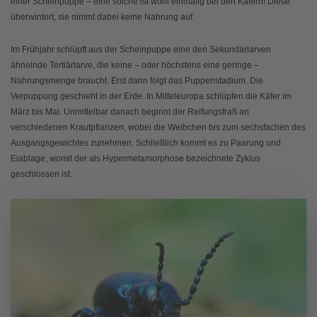
einer Scheinpuppe – eine solche ist wohl einmalig bei den Käfern! Diese
überwintert, sie nimmt dabei keine Nahrung auf.
Im Frühjahr schlüpft aus der Scheinpuppe eine den Sekundärlarven
ähnelnde Tertiärlarve, die keine – oder höchstens eine geringe –
Nahrungsmenge braucht. Erst dann folgt das Puppenstadium. Die
Verpuppung geschieht in der Erde. In Mitteleuropa schlüpfen die Käfer im
März bis Mai. Unmittelbar danach beginnt der Reifungsfraß an
verschiedenen Krautpflanzen, wobei die Weibchen bis zum sechsfachen des
Ausgangsgewichtes zunehmen. Schließlich kommt es zu Paarung und
Eiablage, womit der als Hypermetamorphose bezeichnete Zyklus
geschlossen ist.