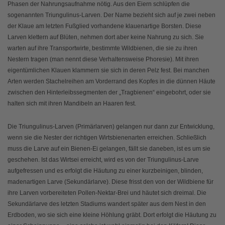
Phasen der Nahrungsaufnahme nötig. Aus den Eiern schlüpfen die
sogenannten Triungulinus-Larven. Der Name bezieht sich auf je zwei neben
der Klaue am letzten Fußglied vorhandene klauenartige Borsten. Diese
Larven klettern auf Blüten, nehmen dort aber keine Nahrung zu sich. Sie
warten auf ihre Transportwirte, bestimmte Wildbienen, die sie zu ihren
Nestern tragen (man nennt diese Verhaltensweise Phoresie). Mit ihren
eigentümlichen Klauen klammern sie sich in deren Pelz fest. Bei manchen
Arten werden Stachelreihen am Vorderrand des Kopfes in die dünnen Häute
zwischen den Hinterleibssegmenten der „Tragbienen“ eingebohrt, oder sie
halten sich mit ihren Mandibeln an Haaren fest.
Die Triungulinus-Larven (Primärlarven) gelangen nur dann zur Entwicklung,
wenn sie die Nester der richtigen Wirtsbienenarten erreichen. Schließlich
muss die Larve auf ein Bienen-Ei gelangen, fällt sie daneben, ist es um sie
geschehen. Ist das Wirtsei erreicht, wird es von der Triungulinus-Larve
aufgefressen und es erfolgt die Häutung zu einer kurzbeinigen, blinden,
madenartigen Larve (Sekundärlarve). Diese frisst den von der Wildbiene für
ihre Larven vorbereiteten Pollen-Nektar-Brei und häutet sich dreimal. Die
Sekundärlarve des letzten Stadiums wandert später aus dem Nest in den
Erdboden, wo sie sich eine kleine Höhlung gräbt. Dort erfolgt die Häutung zu