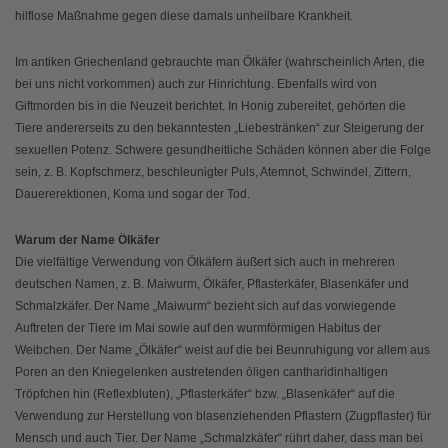
hilflose Maßnahme gegen diese damals unheilbare Krankheit.
Im antiken Griechenland gebrauchte man Ölkäfer (wahrscheinlich Arten, die
bei uns nicht vorkommen) auch zur Hinrichtung. Ebenfalls wird von
Giftmorden bis in die Neuzeit berichtet. In Honig zubereitet, gehörten die
Tiere andererseits zu den bekanntesten „Liebestränken“ zur Steigerung der
sexuellen Potenz. Schwere gesundheitliche Schäden können aber die Folge
sein, z. B. Kopfschmerz, beschleunigter Puls, Atemnot, Schwindel, Zittern,
Dauererektionen, Koma und sogar der Tod.
Warum der Name Ölkäfer
Die vielfältige Verwendung von Ölkäfern äußert sich auch in mehreren
deutschen Namen, z. B. Maiwurm, Ölkäfer, Pflasterkäfer, Blasenkäfer und
Schmalzkäfer. Der Name „Maiwurm“ bezieht sich auf das vorwiegende
Auftreten der Tiere im Mai sowie auf den wurmförmigen Habitus der
Weibchen. Der Name „Ölkäfer“ weist auf die bei Beunruhigung vor allem aus
Poren an den Kniegelenken austretenden öligen cantharidinhaltigen
Tröpfchen hin (Reflexbluten), „Pflasterkäfer“ bzw. „Blasenkäfer“ auf die
Verwendung zur Herstellung von blasenziehenden Pflastern (Zugpflaster) für
Mensch und auch Tier. Der Name „Schmalzkäfer“ rührt daher, dass man bei