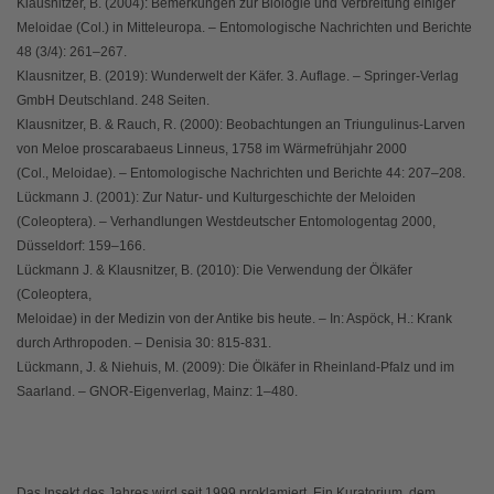
Klausnitzer, B. (2004): Bemerkungen zur Biologie und Verbreitung einiger
Meloidae (Col.) in Mitteleuropa. – Entomologische Nachrichten und Berichte
48 (3/4): 261–267.
Klausnitzer, B. (2019): Wunderwelt der Käfer. 3. Auflage. – Springer-Verlag
GmbH Deutschland. 248 Seiten.
Klausnitzer, B. & Rauch, R. (2000): Beobachtungen an Triungulinus-Larven
von Meloe proscarabaeus Linneus, 1758 im Wärmefrühjahr 2000
(Col., Meloidae). – Entomologische Nachrichten und Berichte 44: 207–208.
Lückmann J. (2001): Zur Natur- und Kulturgeschichte der Meloiden
(Coleoptera). – Verhandlungen Westdeutscher Entomologentag 2000,
Düsseldorf: 159–166.
Lückmann J. & Klausnitzer, B. (2010): Die Verwendung der Ölkäfer
(Coleoptera,
Meloidae) in der Medizin von der Antike bis heute. – In: Aspöck, H.: Krank
durch Arthropoden. – Denisia 30: 815-831.
Lückmann, J. & Niehuis, M. (2009): Die Ölkäfer in Rheinland-Pfalz und im
Saarland. – GNOR-Eigenverlag, Mainz: 1–480.
Das Insekt des Jahres wird seit 1999 proklamiert. Ein Kuratorium, dem