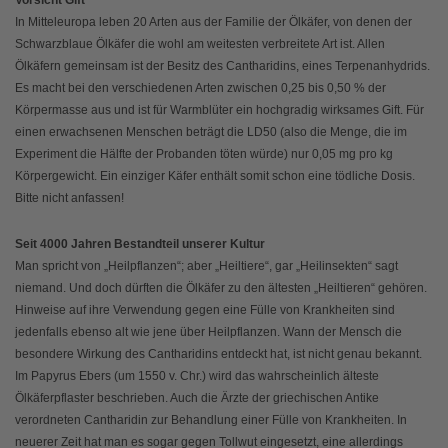
In Mitteleuropa leben 20 Arten aus der Familie der Ölkäfer, von denen der
Schwarzblaue Ölkäfer die wohl am weitesten verbreitete Art ist. Allen
Ölkäfern gemeinsam ist der Besitz des Cantharidins, eines Terpenanhydrids.
Es macht bei den verschiedenen Arten zwischen 0,25 bis 0,50 % der
Körpermasse aus und ist für Warmblüter ein hochgradig wirksames Gift. Für
einen erwachsenen Menschen beträgt die LD50 (also die Menge, die im
Experiment die Hälfte der Probanden töten würde) nur 0,05 mg pro kg
Körpergewicht. Ein einziger Käfer enthält somit schon eine tödliche Dosis.
Bitte nicht anfassen!
Seit 4000 Jahren Bestandteil unserer Kultur
Man spricht von „Heilpflanzen“; aber „Heiltiere“, gar „Heilinsekten“ sagt
niemand. Und doch dürften die Ölkäfer zu den ältesten „Heiltieren“ gehören.
Hinweise auf ihre Verwendung gegen eine Fülle von Krankheiten sind
jedenfalls ebenso alt wie jene über Heilpflanzen. Wann der Mensch die
besondere Wirkung des Cantharidins entdeckt hat, ist nicht genau bekannt.
Im Papyrus Ebers (um 1550 v. Chr.) wird das wahrscheinlich älteste
Ölkäferpflaster beschrieben. Auch die Ärzte der griechischen Antike
verordneten Cantharidin zur Behandlung einer Fülle von Krankheiten. In
neuerer Zeit hat man es sogar gegen Tollwut eingesetzt, eine allerdings