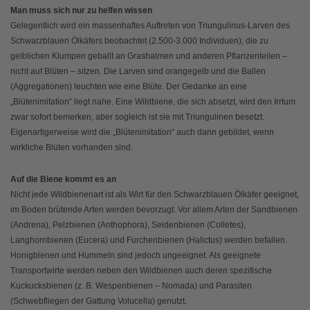
Man muss sich nur zu helfen wissen
Gelegentlich wird ein massenhaftes Auftreten von Triungulinus-Larven des
Schwarzblauen Ölkäfers beobachtet (2.500-3.000 Individuen), die zu
gelblichen Klumpen geballt an Grashalmen und anderen Pflanzenteilen –
nicht auf Blüten – sitzen. Die Larven sind orangegelb und die Ballen
(Aggregationen) leuchten wie eine Blüte. Der Gedanke an eine
„Blütenimitation“ liegt nahe. Eine Wildbiene, die sich absetzt, wird den Irrtum
zwar sofort bemerken, aber sogleich ist sie mit Triungulinen besetzt.
Eigenartigerweise wird die „Blütenimitation“ auch dann gebildet, wenn
wirkliche Blüten vorhanden sind.
Auf die Biene kommt es an
Nicht jede Wildbienenart ist als Wirt für den Schwarzblauen Ölkäfer geeignet,
im Boden brütende Arten werden bevorzugt. Vor allem Arten der Sandbienen
(Andrena), Pelzbienen (Anthophora), Seidenbienen (Colletes),
Langhornbienen (Eucera) und Furchenbienen (Halictus) werden befallen.
Honigbienen und Hummeln sind jedoch ungeeignet. Als geeignete
Transportwirte werden neben den Wildbienen auch deren spezifische
Kuckucksbienen (z. B. Wespenbienen – Nomada) und Parasiten
(Schwebfliegen der Gattung Volucella) genutzt.