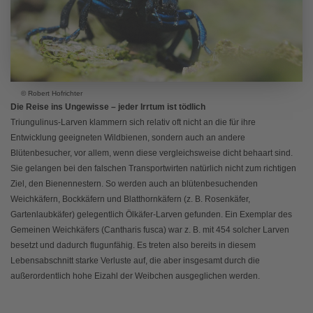
© Robert Hofrichter
Die Reise ins Ungewisse – jeder Irrtum ist tödlich
Triungulinus-Larven klammern sich relativ oft nicht an die für ihre
Entwicklung geeigneten Wildbienen, sondern auch an andere
Blütenbesucher, vor allem, wenn diese vergleichsweise dicht behaart sind.
Sie gelangen bei den falschen Transportwirten natürlich nicht zum richtigen
Ziel, den Bienennestern. So werden auch an blütenbesuchenden
Weichkäfern, Bockkäfern und Blatthornkäfern (z. B. Rosenkäfer,
Gartenlaubkäfer) gelegentlich Ölkäfer-Larven gefunden. Ein Exemplar des
Gemeinen Weichkäfers (Cantharis fusca) war z. B. mit 454 solcher Larven
besetzt und dadurch flugunfähig. Es treten also bereits in diesem
Lebensabschnitt starke Verluste auf, die aber insgesamt durch die
außerordentlich hohe Eizahl der Weibchen ausgeglichen werden.