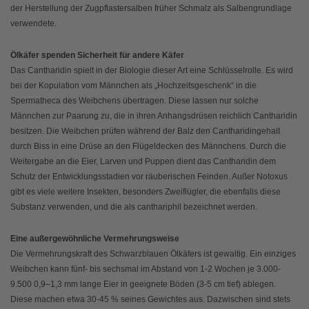
der Herstellung der Zugpflastersalben früher Schmalz als Salbengrundlage
verwendete.
Ölkäfer spenden Sicherheit für andere Käfer
Das Cantharidin spielt in der Biologie dieser Art eine Schlüsselrolle. Es wird
bei der Kopulation vom Männchen als „Hochzeitsgeschenk“ in die
Spermatheca des Weibchens übertragen. Diese lassen nur solche
Männchen zur Paarung zu, die in ihren Anhangsdrüsen reichlich Cantharidin
besitzen. Die Weibchen prüfen während der Balz den Cantharidingehalt
durch Biss in eine Drüse an den Flügeldecken des Männchens. Durch die
Weitergabe an die Eier, Larven und Puppen dient das Cantharidin dem
Schutz der Entwicklungsstadien vor räuberischen Feinden. Außer Notoxus
gibt es viele weitere Insekten, besonders Zweiflügler, die ebenfalls diese
Substanz verwenden, und die als canthariphil bezeichnet werden.
Eine außergewöhnliche Vermehrungsweise
Die Vermehrungskraft des Schwarzblauen Ölkäfers ist gewaltig. Ein einziges
Weibchen kann fünf- bis sechsmal im Abstand von 1-2 Wochen je 3.000-
9.500 0,9–1,3 mm lange Eier in geeignete Böden (3-5 cm tief) ablegen.
Diese machen etwa 30-45 % seines Gewichtes aus. Dazwischen sind stets