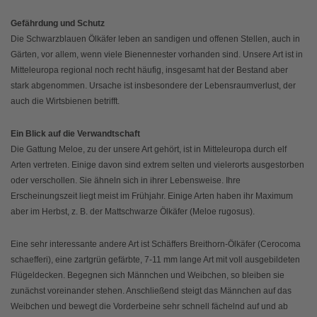
Gefährdung und Schutz
Die Schwarzblauen Ölkäfer leben an sandigen und offenen Stellen, auch in
Gärten, vor allem, wenn viele Bienennester vorhanden sind. Unsere Art ist in
Mitteleuropa regional noch recht häufig, insgesamt hat der Bestand aber
stark abgenommen. Ursache ist insbesondere der Lebensraumverlust, der
auch die Wirtsbienen betrifft.
Ein Blick auf die Verwandtschaft
Die Gattung Meloe, zu der unsere Art gehört, ist in Mitteleuropa durch elf
Arten vertreten. Einige davon sind extrem selten und vielerorts ausgestorben
oder verschollen. Sie ähneln sich in ihrer Lebensweise. Ihre
Erscheinungszeit liegt meist im Frühjahr. Einige Arten haben ihr Maximum
aber im Herbst, z. B. der Mattschwarze Ölkäfer (Meloe rugosus).
Eine sehr interessante andere Art ist Schäffers Breithorn-Ölkäfer (Cerocoma
schaefferi), eine zartgrün gefärbte, 7-11 mm lange Art mit voll ausgebildeten
Flügeldecken. Begegnen sich Männchen und Weibchen, so bleiben sie
zunächst voreinander stehen. Anschließend steigt das Männchen auf das
Weibchen und bewegt die Vorderbeine sehr schnell fächelnd auf und ab