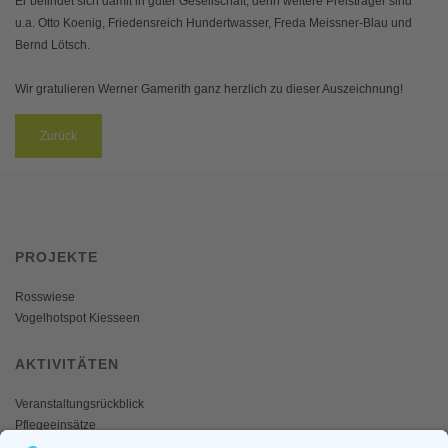
Er befindet sich damit in guter Gesellschaft, denn weitere Preisträger sind
u.a. Otto Koenig, Friedensreich Hundertwasser, Freda Meissner-Blau und
Bernd Lötsch.
Wir gratulieren Werner Gamerith ganz herzlich zu dieser Auszeichnung!
Zurück
PROJEKTE
Rosswiese
Vogelhotspot Kiesseen
AKTIVITÄTEN
Veranstaltungsrückblick
Pflegeeinsätze