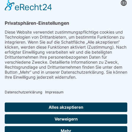
AKTIV WERDEN
Freiwillige gesucht
Mitgliedschaft
Spenden
SERVICE
Shop
Naturschutzbrief
News
Presse
ÜBER UNS
Vorstand
Leitbild
Landesgruppenteam
Regionalgruppen Steiermark
Kontakt & Impressum
Ausgezeichnet