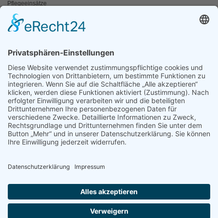
Pflegeeinsätze
AKTIV WERDEN
Freiwillige gesucht
Mitgliedschaft
Spenden
SERVICE
Shop
Naturschutzbrief
News
Presse
ÜBER UNS
Vorstand
Leitbild
Landesgruppenteam
Regionalgruppen Steiermark