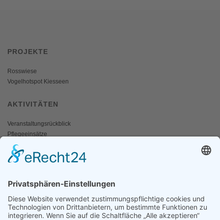
PROJEKTE
Rosswiese
Vogelhotspot Kiesseen
AKTIVITÄTEN
Veranstaltungsrückblick
Pflegeeinsätze
AKTIV WERDEN
Freiwillige gesucht
Mitgliedschaft
Spenden
SERVICE